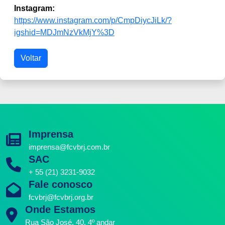
Instagram:
https://www.instagram.com/p/CmpDiycJiLk/?
igshid=MDJmNzVkMjY%3D
Voltar
Imprensa
imprensa@fcvbrj.com.br
SAC
+ 55 (21) 3231-9032
Fale conosco
fcvbrj@fcvbrj.org.br
Onde Estamos
Rua São José, 40, 4º andar