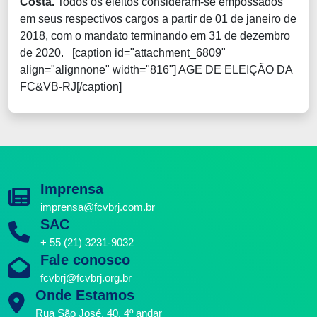
Costa.
Todos os eleitos consideram-se empossados
em seus respectivos cargos a partir de 01 de janeiro de
2018, com o mandato terminando em 31 de dezembro
de 2020.
[caption id="attachment_6809"
align="alignnone" width="816"]
AGE DE ELEIÇÃO DA
FC&VB-RJ[/caption]
Imprensa
imprensa@fcvbrj.com.br
SAC
+ 55 (21) 3231-9032
Fale conosco
fcvbrj@fcvbrj.org.br
Onde Estamos
Rua São José, 40, 4º andar