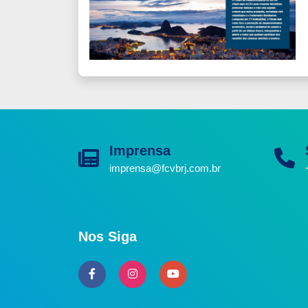
Imprensa
imprensa@fcvbrj.com.br
Nos Siga