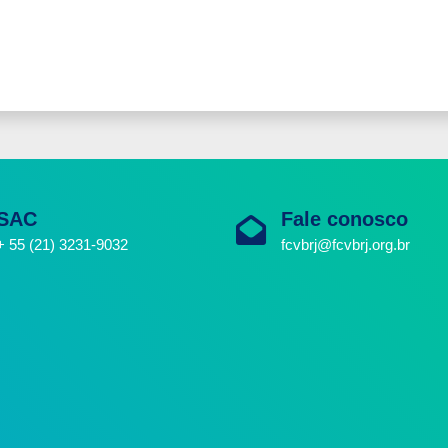
SAC
Fale conosco
+ 55 (21) 3231-9032
fcvbrj@fcvbrj.org.br