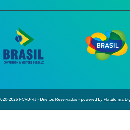
020-2026 FCVB-RJ - Direitos Reservados - powered by
Plataforma Dig