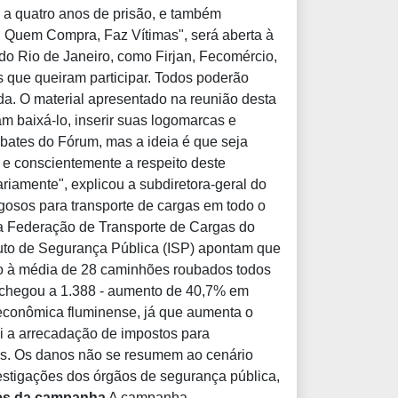
m a quatro anos de prisão, e também
: Quem Compra, Faz Vítimas", será aberta à
o Rio de Janeiro, como Firjan, Fecomércio,
s que queiram participar. Todos poderão
da. O material apresentado na reunião desta
sam baixá-lo, inserir suas logomarcas e
bates do Fórum, mas a ideia é que seja
a e conscientemente a respeito deste
riamente", explicou a subdiretora-geral do
igosos para transporte de cargas em todo o
m a Federação de Transporte de Cargas do
ituto de Segurança Pública (ISP) apontam que
do à média de 28 caminhões roubados todos
o chegou a 1.388 - aumento de 40,7% em
 econômica fluminense, já que aumenta o
ui a arrecadação de impostos para
os. Os danos não se resumem ao cenário
estigações dos órgãos de segurança pública,
s da campanha
A campanha