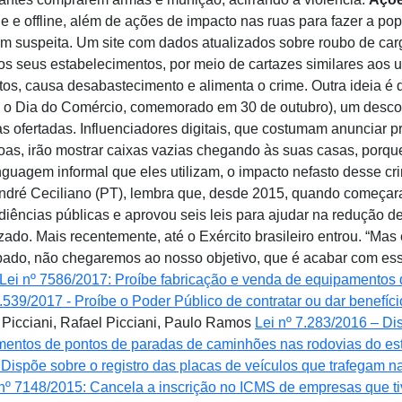
 e offline, além de ações de impacto nas ruas para fazer a 
m suspeita. Um site com dados atualizados sobre roubo de ca
 nos seus estabelecimentos, por meio de cartazes similares ao
tos, causa desabastecimento e alimenta o crime. Outra ideia 
 Dia do Comércio, comemorado em 30 de outubro), um descont
s ofertadas. Influenciadores digitais, que costumam anunciar
oas, irão mostrar caixas vazias chegando às suas casas, porqu
inguagem informal que eles utilizam, o impacto nefasto desse 
André Ceciliano (PT), lembra que, desde 2015, quando começara
diências públicas e aprovou seis leis para ajudar na redução des
ado. Mais recentemente, até o Exército brasileiro entrou. “Ma
ado, não chegaremos ao nosso objetivo, que é acabar com esse
Lei nº 7586/2017: Proíbe fabricação e venda de equipamentos
7.539/2017 - Proíbe o Poder Público de contratar ou dar benefí
 Picciani, Rafael Picciani, Paulo Ramos
Lei nº 7.283/2016 – Di
entos de pontos de paradas de caminhões nas rodovias do est
 Dispõe sobre o registro das placas de veículos que trafegam 
 nº 7148/2015: Cancela a inscrição no ICMS de empresas que t