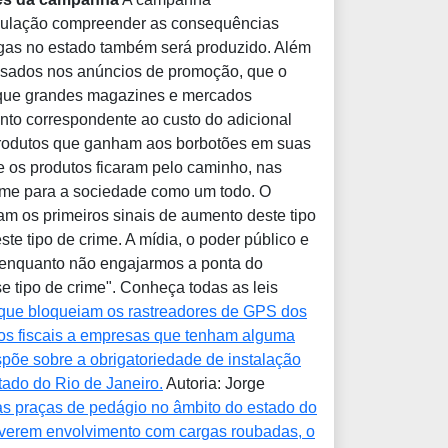
população compreender as consequências
rgas no estado também será produzido. Além
s usados nos anúncios de promoção, que o
é que grandes magazines e mercados
o correspondente ao custo do adicional
 produtos que ganham aos borbotões em suas
e os produtos ficaram pelo caminho, nas
crime para a sociedade como um todo. O
m os primeiros sinais de aumento deste tipo
te tipo de crime. A mídia, o poder público e
s enquanto não engajarmos a ponta do
 tipo de crime". Conheça todas as leis
 que bloqueiam os rastreadores de GPS dos
cios fiscais a empresas que tenham alguma
spõe sobre a obrigatoriedade de instalação
ado do Rio de Janeiro.
Autoria: Jorge
nas praças de pedágio no âmbito do estado do
iverem envolvimento com cargas roubadas, o