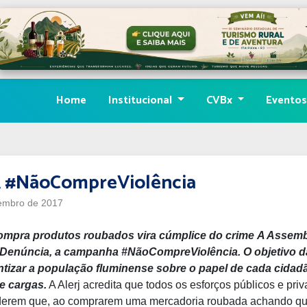
Home
Institucional
CVBx
Evento
#NãoCompreViolência
embro de 2017
compra produtos roubados vira cúmplice do crime
A Assembl
 Denúncia, a campanha #NãoCompreViolência. O objetivo d
ntizar a população fluminense sobre o papel de cada cida
e cargas.
A Alerj acredita que todos os esforços públicos e priv
derem que, ao comprarem uma mercadoria roubada achando que