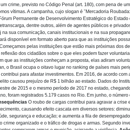
 um crime, previsto no Código Penal (art. 180), com pena de u
somos vítimas. A campanha, cujo slogan é "Mercadoria Roubada
Fórum Permanente de Desenvolvimento Estratégico do Estado d
transcarga, dentre outros, além de agentes públicos e privado
rj na sua comunicação, canais institucionais e na sua propagan
ficará disponível em formato aberto para que as instituições pos
 "Começamos pelas instituições que estão mais próximas dos de
a reflexão dos cidadãos sobre o que eles podem fazer voluntari
m que as instituições conheçam a proposta, elas adiram volunta
n, o Brasil ocupa o oitavo lugar no ranking de países mais per
e contribui para afastar investimentos. Em 2016, de acordo co
delito causou prejuízo de R$ 1 bilhão ao estado. Dados do Inst
emestre de 2015 e o mesmo período de 2017 no estado, chegan
 ano, foram registrados 5.179 casos no Rio. Em junho, o númer
nsequências
O roubo de cargas contribui para agravar a crise
ecimento, causando efeito cascata em diversos setores: dimin
aúde, segurança e educação; e aumenta a fila de desempregad
o crime organizado e o tráfico de drogas e armas. Segundo inv
ficantes comprarem armas e munição, acirrando a violência.
Açõe