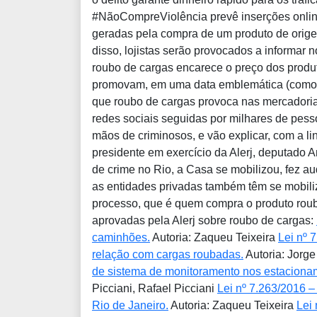
#NãoCompreViolência prevê inserções online
geradas pela compra de um produto de orige
disso, lojistas serão provocados a informar
roubo de cargas encarece o preço dos produ
promovam, em uma data emblemática (como o
que roubo de cargas provoca nas mercadoria
redes sociais seguidas por milhares de pess
mãos de criminosos, e vão explicar, com a l
presidente em exercício da Alerj, deputado 
de crime no Rio, a Casa se mobilizou, fez au
as entidades privadas também têm se mobiliz
processo, que é quem compra o produto roub
aprovadas pela Alerj sobre roubo de cargas:
caminhões.
Autoria: Zaqueu Teixeira
Lei nº 
relação com cargas roubadas.
Autoria: Jorge
de sistema de monitoramento nos estacionam
Picciani, Rafael Picciani
Lei nº 7.263/2016 –
Rio de Janeiro.
Autoria: Zaqueu Teixeira
Lei