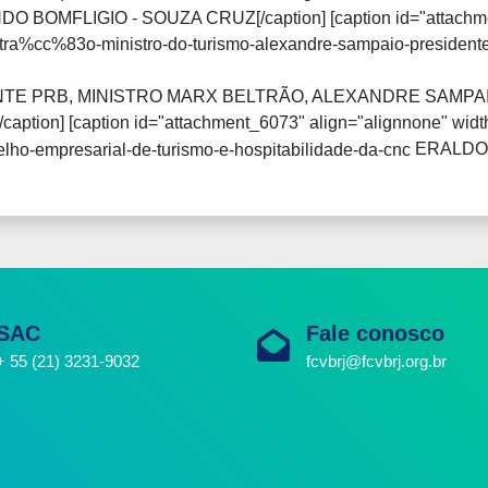
MFLIGIO - SOUZA CRUZ[/caption] [caption id="attachment
TE PRB, MINISTRO MARX BELTRÃO, ALEXANDRE SAMPAI
on] [caption id="attachment_6073" align="alignnone" widt
ERALDO 
SAC
Fale conosco
+ 55 (21) 3231-9032
fcvbrj@fcvbrj.org.br