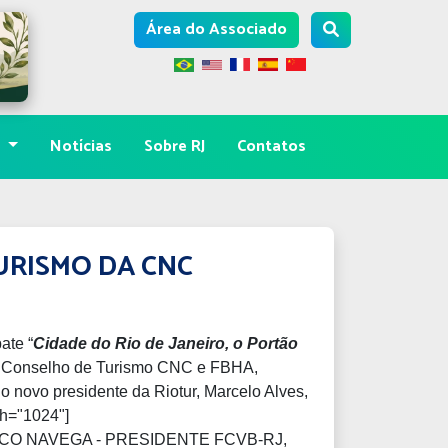
Área do Associado
s
Notícias
Sobre RJ
Contatos
URISMO DA CNC
ate “
Cidade do
Rio de Janeiro, o Portão
e do Conselho de Turismo CNC e FBHA,
 o novo presidente da Riotur, Marcelo Alves,
th="1024"]
O NAVEGA - PRESIDENTE FCVB-RJ,