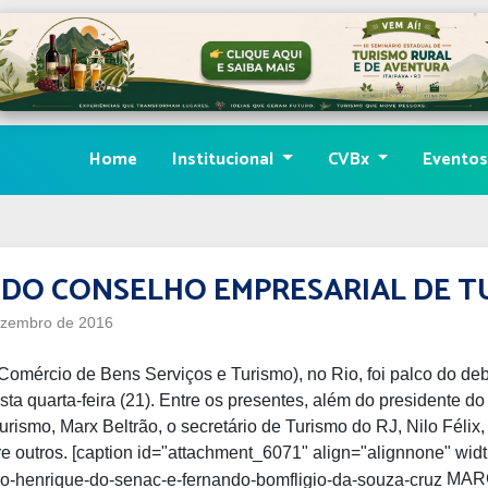
Home
Institucional
CVBx
Evento
DO CONSELHO EMPRESARIAL DE T
zembro de 2016
mércio de Bens Serviços e Turismo), no Rio, foi palco do deb
desta quarta-feira (21). Entre os presentes, além do president
ismo, Marx Beltrão, o secretário de Turismo do RJ, Nilo Félix,
 outros. [caption id="attachment_6071" align="alignnone" wid
MARC