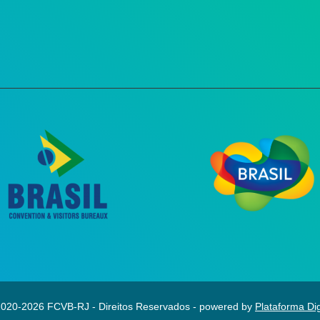
020-2026 FCVB-RJ - Direitos Reservados - powered by
Plataforma Dig