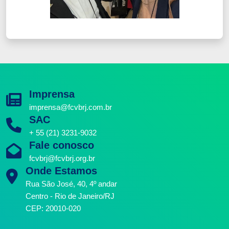
Imprensa
imprensa@fcvbrj.com.br
SAC
+ 55 (21) 3231-9032
Fale conosco
fcvbrj@fcvbrj.org.br
Onde Estamos
Rua São José, 40, 4º andar
Centro - Rio de Janeiro/RJ
CEP: 20010-020