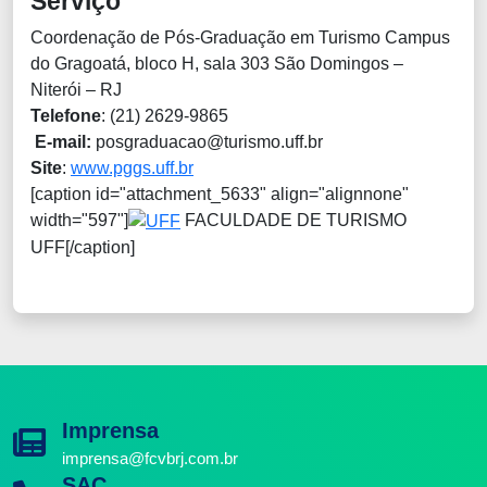
Serviço
Coordenação de Pós-Graduação em Turismo Campus
do Gragoatá, bloco H, sala 303 São Domingos –
Niterói – RJ
Telefone
: (21) 2629-9865
E-mail:
posgraduacao@turismo.uff.br
Site
:
www.pggs.uff.br
[caption id="attachment_5633" align="alignnone"
width="597"]
FACULDADE DE TURISMO
UFF[/caption]
Imprensa
imprensa@fcvbrj.com.br
SAC