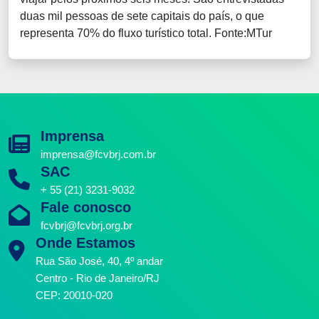
duas mil pessoas de sete capitais do país, o que
representa 70% do fluxo turístico total. Fonte:MTur
Imprensa
imprensa@fcvbrj.com.br
SAC
+ 55 (21) 3231-9032
Fale conosco
fcvbrj@fcvbrj.org.br
Onde Estamos
Rua São José, 40, 4º andar
Centro - Rio de Janeiro/RJ
CEP: 20010-020